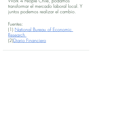
Work 4 People Chile, podamos 
transformar el mercado laboral local. Y 
juntos podemos realizar el cambio.
Fuentes:
(1) 
National Bureau of Economic 
Research 
(2)
Diario Financiero
Entradas recientes
Ver todo