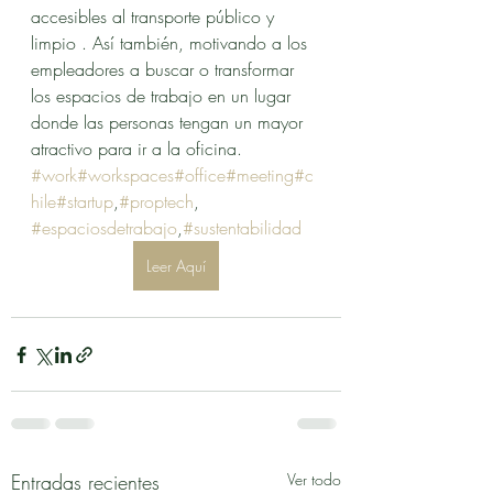
accesibles al transporte público y 
limpio . Así también, motivando a los 
empleadores a buscar o transformar 
los espacios de trabajo en un lugar 
donde las personas tengan un mayor 
atractivo para ir a la oficina.
#work
#workspaces
#office
#meeting
#c
hile
#startup
,
#proptech
, 
#espaciosdetrabajo
,
#sustentabilidad
Leer Aquí
Entradas recientes
Ver todo